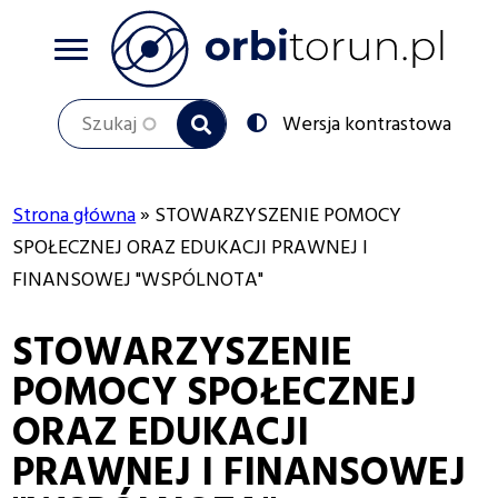
Przejdź
do
treści
Szukaj
Przełącz
Wersja kontrastowa
na:
Strona główna
STOWARZYSZENIE POMOCY
Ścieżka
SPOŁECZNEJ ORAZ EDUKACJI PRAWNEJ I
FINANSOWEJ "WSPÓLNOTA"
nawigacyjna
STOWARZYSZENIE
POMOCY SPOŁECZNEJ
ORAZ EDUKACJI
PRAWNEJ I FINANSOWEJ