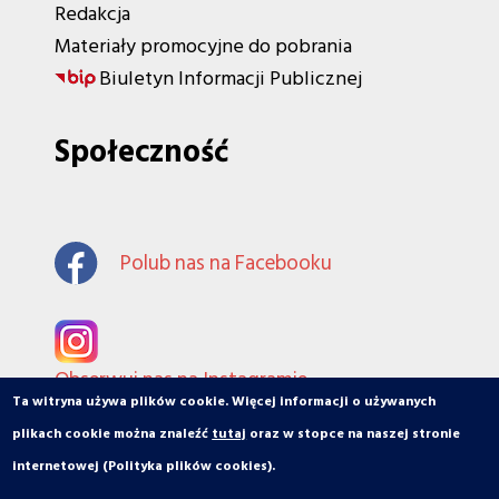
Redakcja
Materiały promocyjne do pobrania
Biuletyn Informacji Publicznej
Społeczność
Polub nas na Facebooku
Obserwuj nas na Instagramie
Ta witryna używa plików cookie. Więcej informacji o używanych
plikach cookie można znaleźć
tutaj
oraz w stopce na naszej stronie
internetowej (Polityka plików cookies).
© orbiToruń.pl - Miasto, ludzie, organizacje