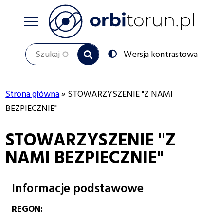
Przejdź
do
treści
Szukaj
Przełącz
Wersja kontrastowa
na:
Strona główna
STOWARZYSZENIE "Z NAMI
Ścieżka
BEZPIECZNIE"
nawigacyjna
STOWARZYSZENIE "Z
NAMI BEZPIECZNIE"
Informacje podstawowe
REGON