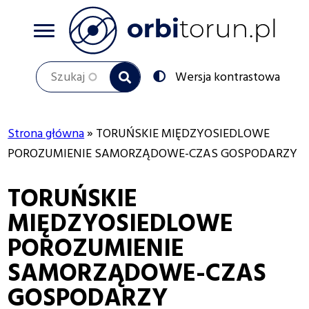
Przejdź
do
treści
Szukaj
Przełącz
Wersja kontrastowa
na:
Strona główna
TORUŃSKIE MIĘDZYOSIEDLOWE
Ścieżka
POROZUMIENIE SAMORZĄDOWE-CZAS GOSPODARZY
nawigacyjna
TORUŃSKIE
MIĘDZYOSIEDLOWE
POROZUMIENIE
SAMORZĄDOWE-CZAS
GOSPODARZY