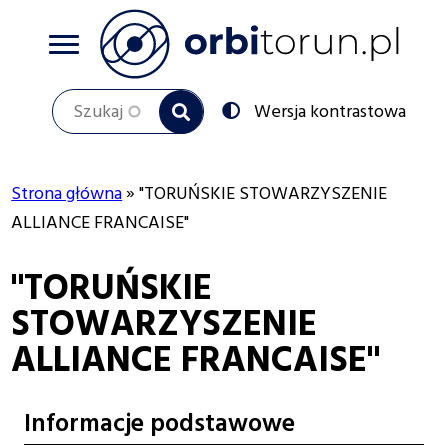
Przejdź
do
treści
Szukaj
Przełącz
Wersja kontrastowa
na:
Strona główna
"TORUŃSKIE STOWARZYSZENIE
Ścieżka
ALLIANCE FRANCAISE"
nawigacyjna
"TORUŃSKIE
STOWARZYSZENIE
ALLIANCE FRANCAISE"
Informacje podstawowe