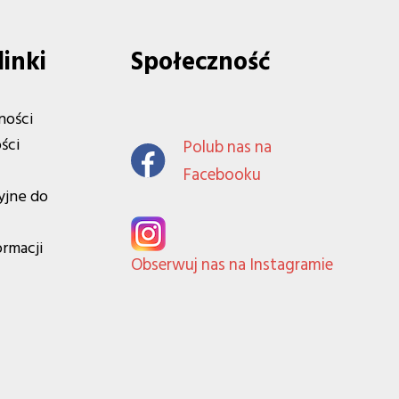
linki
Społeczność
ności
ści
Polub nas na
Facebooku
yjne do
ormacji
Obserwuj nas na Instagramie