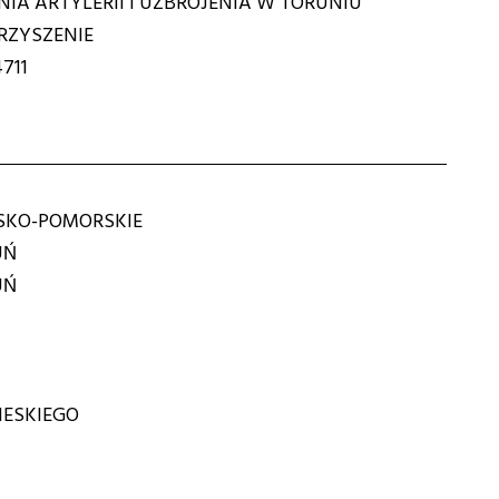
NIA ARTYLERII I UZBROJENIA W TORUNIU
ZYSZENIE
711
KO-POMORSKIE
UŃ
UŃ
IESKIEGO