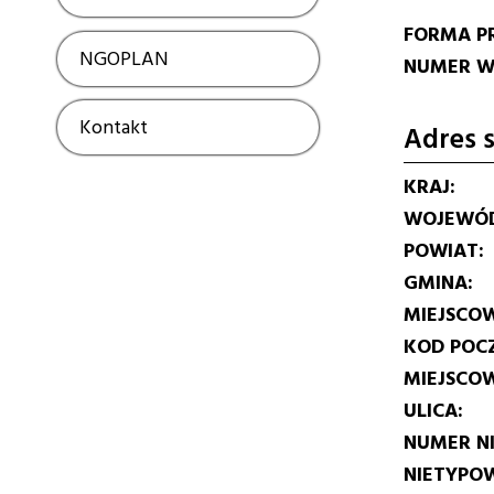
FORMA P
NGOPLAN
Show
NUMER W 
Kontakt
Show
Adres s
KRAJ
WOJEWÓ
POWIAT
GMINA
MIEJSCO
KOD POC
MIEJSCO
ULICA
NUMER N
NIETYPOW