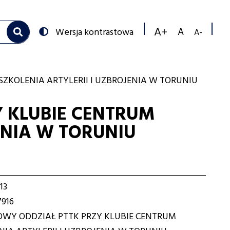
Przełącz
Wersja kontrastowa
na:
Zmniejs
Resetuj
Zwiększ
rozmiar
rozmiar
rozmiar
czcionk
czcionki
czcionki
ZKOLENIA ARTYLERII I UZBROJENIA W TORUNIU
 KLUBIE CENTRUM
ENIA W TORUNIU
13
916
WY ODDZIAŁ PTTK PRZY KLUBIE CENTRUM