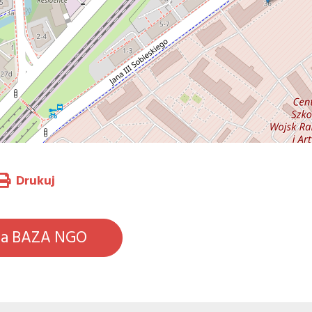
Drukuj
na BAZA NGO