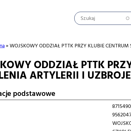
Szukaj
na
WOJSKOWY ODDZIAŁ PTTK PRZY KLUBIE CENTRUM S
KOWY ODDZIAŁ PTTK PRZY
cyjna
LENIA ARTYLERII I UZBROJ
acje podstawowe
8715490
9562047
WOJSKO