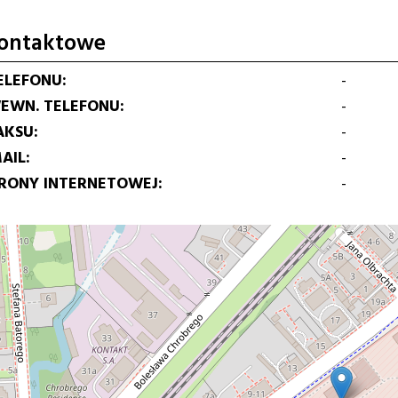
ontaktowe
ELEFONU
-
EWN. TELEFONU
-
AKSU
-
AIL
-
TRONY INTERNETOWEJ
-