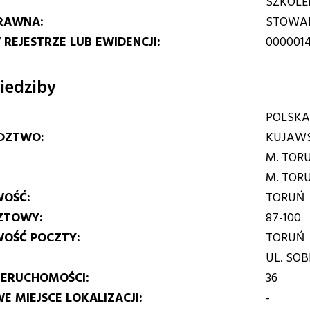
SZKOLE
RAWNA
STOWAR
REJESTRZE LUB EWIDENCJI
0000014
iedziby
POLSKA
DZTWO
KUJAWS
M. TOR
M. TOR
WOŚĆ
TORUŃ
ZTOWY
87-100
WOŚĆ POCZTY
TORUŃ
UL. SOB
IERUCHOMOŚCI
36
E MIEJSCE LOKALIZACJI
-