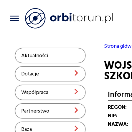
Przejdź
do
treści
Strona głów
Ścieżka
Aktualności
Show
WOJS
nawiga
SZKO
Dotacje
Show
Współpraca
Show
Inform
REGON
Partnerstwo
Show
NIP
NAZWA
Baza
Show