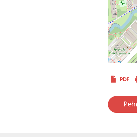
PDF
Peł