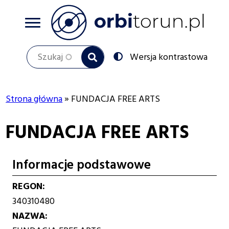
Przejdź
do
treści
Szukaj
Przełącz
Wersja kontrastowa
na:
Strona główna
FUNDACJA FREE ARTS
Ścieżka
FUNDACJA FREE ARTS
nawigacyjna
Informacje podstawowe
REGON
340310480
NAZWA