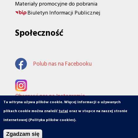
Materiały promocyjne do pobrania
Biuletyn Informacji Publicznej
Społeczność
Polub nas na Facebooku
Obserwuj nas na Instagramie
Ta witryna używa plików cookie. Więcej informacji o używanych
plikach cookie można znaleźć
tutaj
oraz w stopce na naszej stronie
internetowej (Polityka plików cookies).
© orbiToruń.pl - Miasto, ludzie, organizacje
Zgadzam się
Projekt i wykonanie: