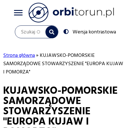
Przejdź
do
treści
Szukaj
Przełącz
Wersja kontrastowa
na:
Strona główna
KUJAWSKO-POMORSKIE
Ścieżka
SAMORZĄDOWE STOWARZYSZENIE "EUROPA KUJAW
I POMORZA"
nawigacyjna
KUJAWSKO-POMORSKIE
SAMORZĄDOWE
STOWARZYSZENIE
"EUROPA KUJAW I