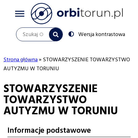
Przejdź
do
treści
Szukaj
Przełącz
Wersja kontrastowa
na:
Strona główna
STOWARZYSZENIE TOWARZYSTWO
Ścieżka
AUTYZMU W TORUNIU
nawigacyjna
STOWARZYSZENIE
TOWARZYSTWO
AUTYZMU W TORUNIU
Informacje podstawowe