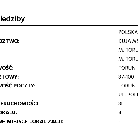
iedziby
POLSKA
DZTWO
KUJAWS
M. TOR
M. TOR
WOŚĆ
TORUŃ
ZTOWY
87-100
WOŚĆ POCZTY
TORUŃ
UL. PO
IERUCHOMOŚCI
8L
OKALU
4
E MIEJSCE LOKALIZACJI
-