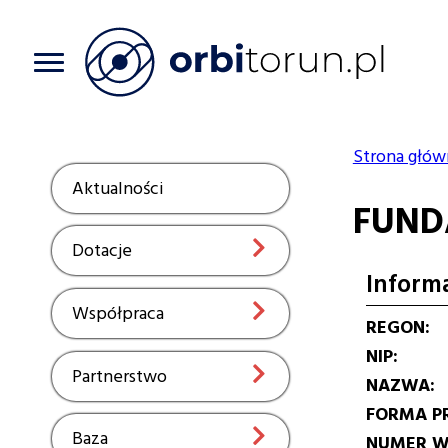
Przejdź
do
treści
Strona głów
Ścieżka
Aktualności
Show
FUND
nawiga
Dotacje
Show
Inform
Współpraca
Show
REGON
NIP
Partnerstwo
Show
NAZWA
FORMA P
Baza
Show
NUMER W 