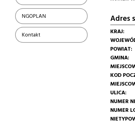
NGOPLAN
Show
Adres s
KRAJ
Kontakt
Show
WOJEWÓ
POWIAT
GMINA
MIEJSCO
KOD POC
MIEJSCO
ULICA
NUMER N
NUMER L
NIETYPOW