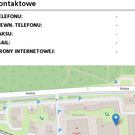
ontaktowe
ELEFONU
-
EWN. TELEFONU
-
AKSU
-
AIL
-
TRONY INTERNETOWEJ
-