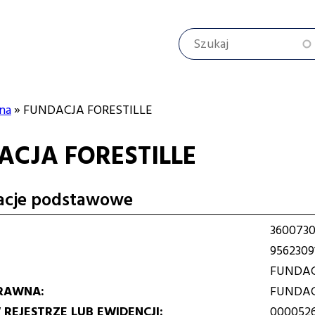
Szukaj
na
FUNDACJA FORESTILLE
ACJA FORESTILLE
cyjna
acje podstawowe
360073
9562309
FUNDAC
RAWNA
FUNDA
REJESTRZE LUB EWIDENCJI
000052