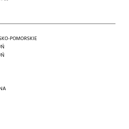
KO-POMORSKIE
UŃ
UŃ
LNA