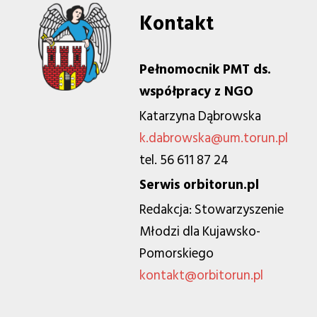
Kontakt
Pełnomocnik PMT ds.
współpracy z NGO
Katarzyna Dąbrowska
k.dabrowska@um.torun.pl
tel. 56 611 87 24
Serwis orbitorun.pl
Redakcja: Stowarzyszenie
Młodzi dla Kujawsko-
Pomorskiego
kontakt@orbitorun.pl