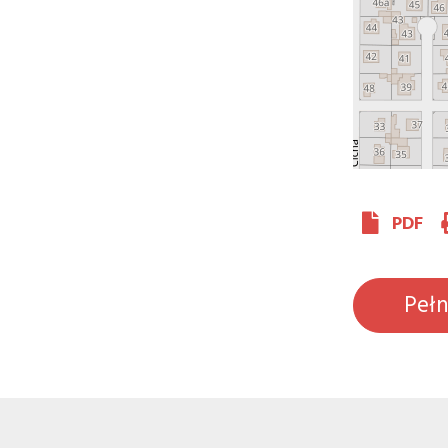
PDF
Peł