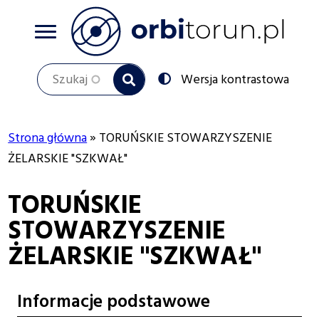
Przejdź
do
treści
Szukaj
Przełącz
Wersja kontrastowa
na:
Strona główna
TORUŃSKIE STOWARZYSZENIE
Ścieżka
ŻELARSKIE "SZKWAŁ"
nawigacyjna
TORUŃSKIE
STOWARZYSZENIE
ŻELARSKIE "SZKWAŁ"
Informacje podstawowe