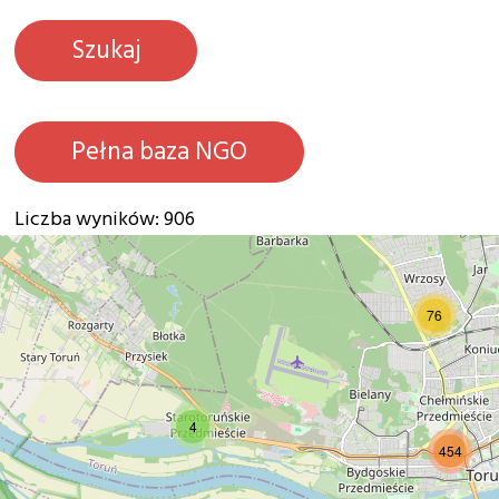
Pełna baza NGO
Liczba wyników: 906
20
76
4
454