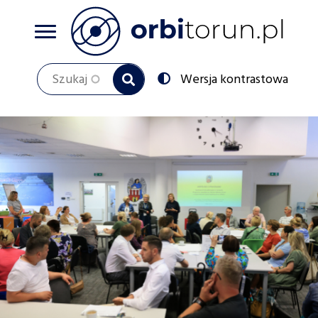
Przejdź
do
treści
Szukaj
Przełącz
Wersja kontrastowa
na: